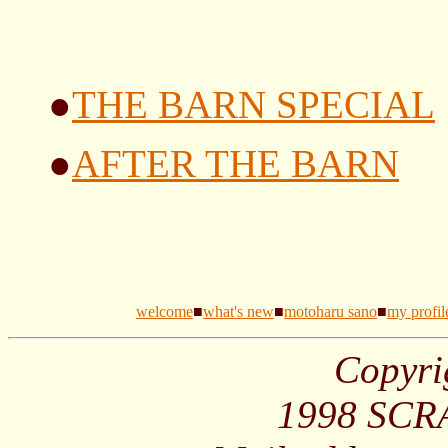
●
THE BARN SPECIAL
●
AFTER THE BARN
welcome
■
what's new
■
motoharu sano
■
my profil
Copyri
1998 SCRA