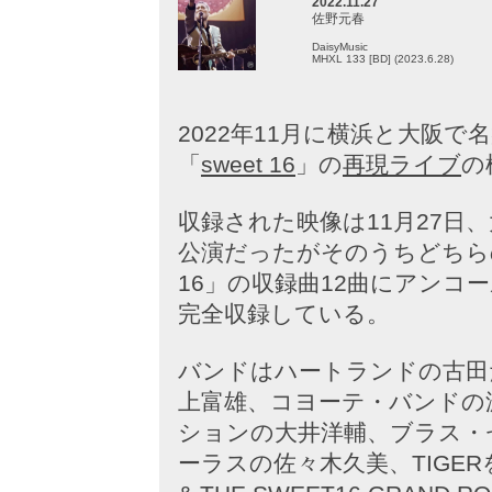
2022.11.27
佐野元春
DaisyMusic
MHXL 133 [BD] (2023.6.28)
2022年11月に横浜と大阪
「
sweet 16
」の
再現ライブ
の
収録された映像は11月27日、大
公演だったがそのうちどちらの
16」の収録曲12曲にアンコ
完全収録している。
バンドはハートランドの古田たか
上富雄、コヨーテ・バンドの
ションの大井洋輔、ブラス・
ーラスの佐々木久美、TIGE