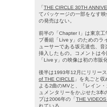
「
THE CIRCLE 30TH ANNIV
てパッケージの一部をなす映
の発売はない。
前半の「Chapter I」は
ブ番組「Live y」のため
ューサーである坂元達也、音
挿入したもの。コメントは今
「Live y」の映像は初の市
後半は1993年12月にリリ
of THE CIRCLE
」を丸ごと収
よる2曲のMVと、『レイン
ュメンタリーをかぶせた3本
プは2006年の「
THE VIDEOS
れている。