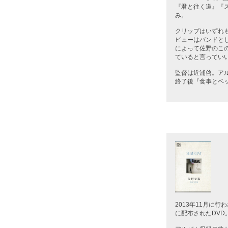
『君と往く道』『ス
み。
クリップはいずれ
ビューはバンドと
によって佐野のこ
ていると言ってい
監督は近浦啓。ア
終了後『食事とベ
2013年11月に行
に配布されたDV