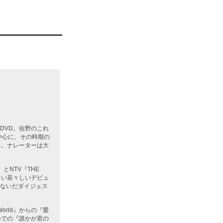
DVD。佐野のこれ
中心に、その時期の
る。ナレーターは大
』とNTV『THE
らい若々しいデビュ
ないだダイジェス
World』からの『愛
ホールでの『誰かが君の