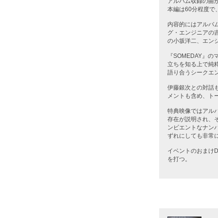
アルバム収録の曲
本編は60分程度で
内容的にはアルバム
グ・エンジニアの
の小坂洋二、エン
『SOMEDAY』
立ちを知る上で純
語り合うシークエ
伊藤銀次との対話
メントも含め、トー
特典映像ではアルバ
存在が説明され、
ンビエントなナン
ずれにしても非常
イベントのおまけ
を打つ。