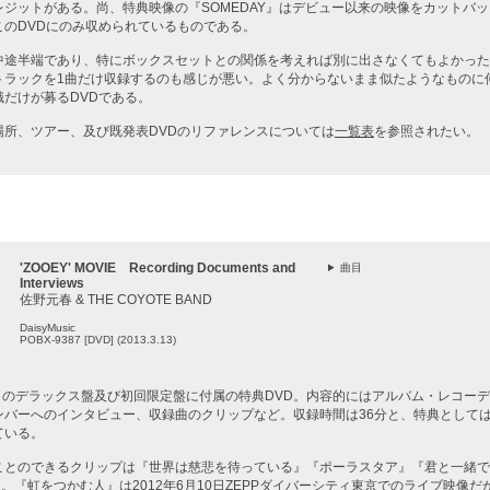
ジットがある。尚、特典映像の『SOMEDAY』はデビュー以来の映像をカットバ
このDVDにのみ収められているものである。
中途半端であり、特にボックスセットとの関係を考えれば別に出さなくてもよかった
トラックを1曲だけ収録するのも感じが悪い。よく分からないまま似たようなものに
だけが募るDVDである。
場所、ツアー、及び既発表DVDのリファレンスについては
一覧表
を参照されたい。
'ZOOEY' MOVIE Recording Documents and
曲目
Interviews
佐野元春 & THE COYOTE BAND
DaisyMusic
POBX-9387 [DVD] (2013.3.13)
」のデラックス盤及び初回限定盤に付属の特典DVD。内容的にはアルバム・レコー
ンバーへのインタビュー、収録曲のクリップなど。収録時間は36分と、特典として
ている。
ことのできるクリップは『世界は慈悲を待っている』『ポーラスタア』『君と一緒で
』の4曲。『虹をつかむ人』は
2012年6月10日ZEPPダイバーシティ東京
でのライブ映像だ