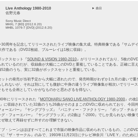
Live Anthology 1980-2010
曲目
佐野元春
Sony Music Direct
MHXL 7 [BD] (2012.6.20)
MHBL 1076-7 [DVD] (2012.6.20)
ー30周年を記念してリリースされたライブ映像の集大成。特典映像である『サムデ
大作である（DVD2枚組、ブルーレイは1枚に収録）。
ボックスセット『
SOUND & VISION 1980-2010
』がリリースされており、5枚のDV
られているのだが、収録曲が大幅にこのDVDと重複していることである。正確に言
52曲のうち、実に32曲がボックスセットと重複している。
セットの発売が当初予定から大幅に遅れたので、発売時期がわずか1カ月の違いで重
もしれないが、それは別にしても微妙に中身の違うライブ映像集が相次いでリリース
そもそも企画としていかがなものかと思わざるを得ない。
000年にリリースされた『
MOTOHARU SANO LIVE ANTHOLOGY 1980-2000
』の改
00』に収録されていた32曲のうち26曲がそのままこのDVDに収められており、今回
フォーエバー』『ヤングブラッズ』『バニティー・ファクトリー』『ポップ・チルドレ
グ・フォーエバー』『ヤングブラッズ』の2曲は『-2000』でしか見られない映像
なぜ敢えて再録せずに外すのか理解できない。
イブ・シーンはほぼすべてこれまで市販の映像作品に収められているもの。このDV
に『ザ・サークル』のみで、1993年11月23日にテレビ神奈川「LIVE Y」のため