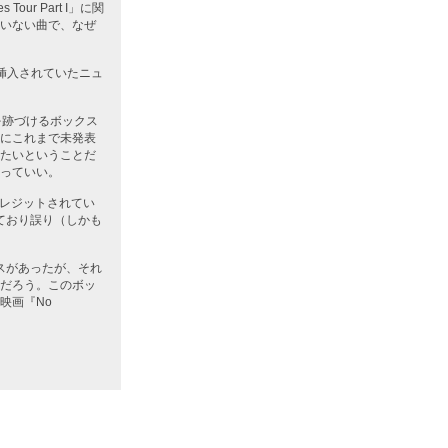
r Part I」に関
いない曲で、なぜ
挿入されていたニュ
を跡づけるボックス
にこれまで未発表
たいということだ
っていい。
クレジットされてい
ており誤り（しかも
ースがあったが、それ
だろう。このボッ
映画『No