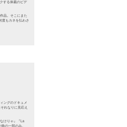
ックする体裁のビデ
作品。そこにまた
何度もカネを払わさ
ディングのドキュメ
はそれなりに見応え
なけりゃ』『La
が曲の一部のみ。