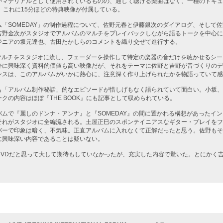
がマテリアルとして使用されているものの、通して聴ける楽曲はなく、一種のドキュ
、これに15分ほどの特典映像が付属している。
「SOMEDAY」の制作過程について、佐野元春と伊藤銀次のダイアログ、そして
吉野金次がスタジオでアルバムのマルチをプレイバックしながら語るトークを中心に
ジニアの坂元達也、古田たかしらのコメントを織り交ぜて進行する。
のマルチをスタジオに流し、フェーダーを操作して特定の楽器の音だけを聴かせるシ
粋に興味深く資料的価値も高い映像だが、それをテーマに佐野と吉野が音づくりのデ
ンスは、このアルバムがいかに熱心に、注意深く作り上げられたかを物語っていて感
も「アルバム制作秘話」的なエピソードが惜しげもなく語られていて面白い。小坂、
クの内容はほぼ『THE BOOK』にも記事として収められている。
ムで『麗しのドンナ・アンナ』と『SOMEDAY』の間に置かれる構想があったイ
それがスタジオに全編流される。土屋正巳のスポンテイニアスなギター・プレイをフ
バーで印象は暗く、不気味。正直アルバムに入れなくて正解だったと思う。佐野もそ
に興味深い内容であることは疑いない。
DVDだと思って大して期待もしていなかったが、充実した内容で驚いた。とにかく