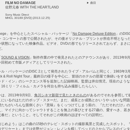
FILM NO DAMAGE
曲目
佐野元春 WITH THE HEARTLAND
Sony Music Direct
MHCL 30189 [DVD] (2013.12.25)
amege」を中心としたスペシャル・パッケージ「
No Damage Deluxe Edition
」のDIS
ルム・コンサートの形で公開されたが、その後オリジナル・プリントが所在不明となっ
い状態になっていた映像作品。ビデオ、DVDの形でもリリースされておらず、まさ
だ。
「
SOUND & VISION
」制作作業の中で発見されたとのアナウンスがあり、2013年9
今回初めて市販メディアとしてリリースされた。
ル・パッケージのDISC 2として発売されたライブ・アルバムと同じく、1983年3
k & Roll Night Tour」最終日の様子を中心に、冒頭のホテルの部屋で身繕いをす
ッド・イン」のシークエンス等を追加した記録映画。監督は井出情児。現在のような
、16ミリ・フィルム・カメラを何台も持ち込み撮影したらしい。
は、2013年9月9日、
角川シネマ新宿で見たときのもの
があるのでそれを参照して
こにいるのはただのポップ・スターだ。まだ、成長とか成熟とかいうやっかいな問題
僕たちがいろんな面倒くさい『意味』をくっつけてしまう前の、『ただそれだけ』の
え、マイクに向かってシャウトすることを無上の喜びとする27歳の、愛すべき、若
元春だ」ということ。そしてそれがこの映画のほぼすべての説明だ。
はじめよう』はこの曲の15秒のテレビ・スポットの撮影風景と完成したスポット。
はデリケート』までは佐野がジョン・レノンを模してベッドの上からプレスのインタ