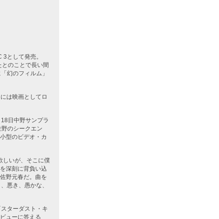
C 3として発売。
たとのことで長い間
に「幻のフィルム」
月には映画としてロ
月18日中野サンプラ
る佐野のシークエン
小型のビデオ・カ
欲しいが、そこに僕
を深刻に背負い込
佐野元春だ。曲を
き、悪き、愚かな、
『スターダスト・キ
ビューに答える