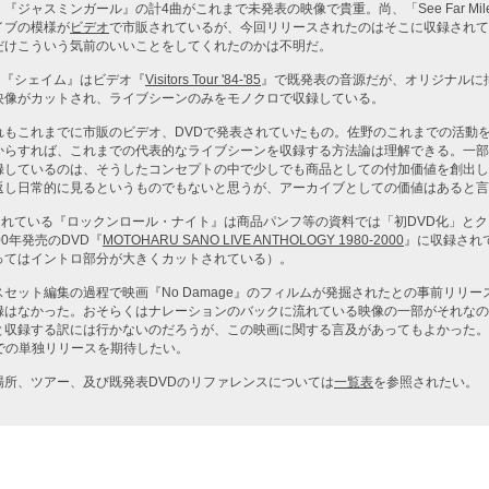
ジャスミンガール』の計4曲がこれまで未発表の映像で貴重。尚、「See Far Miles Tou
イブの模様が
ビデオ
で市販されているが、今回リリースされたのはそこに収録されて
だけこういう気前のいいことをしてくれたのかは不明だ。
れた『シェイム』はビデオ『
Visitors Tour '84-'85
』で既発表の音源だが、オリジナルに
映像がカットされ、ライブシーンのみをモノクロで収録している。
れもこれまでに市販のビデオ、DVDで発表されていたもの。佐野のこれまでの活動
からすれば、これまでの代表的なライブシーンを収録する方法論は理解できる。一部
録しているのは、そうしたコンセプトの中で少しでも商品としての付加価値を創出し
返し日常的に見るというものでもないと思うが、アーカイブとしての価値はあると言
収録されている『ロックンロール・ナイト』は商品パンフ等の資料では「初DVD化」と
00年発売のDVD『
MOTOHARU SANO LIVE ANTHOLOGY 1980-2000
』に収録され
ってはイントロ部分が大きくカットされている）。
セット編集の過程で映画『No Damage』のフィルムが発掘されたとの事前リリ
録はなかった。おそらくはナレーションのバックに流れている映像の一部がそれなの
と収録する訳には行かないのだろうが、この映画に関する言及があってもよかった。
VDでの単独リリースを期待したい。
場所、ツアー、及び既発表DVDのリファレンスについては
一覧表
を参照されたい。