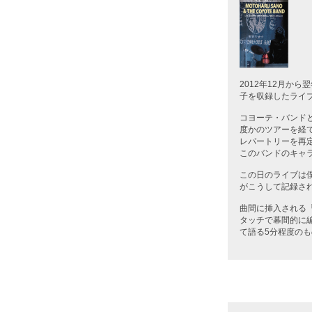
2012年12月か
子を収録したライ
コヨーテ・バンド
度かのツアーを経
レパートリーを再
このバンドのキャ
この日のライブは
がこうして記録さ
曲間に挿入される
タッチで幕間的に
て語る5分程度の