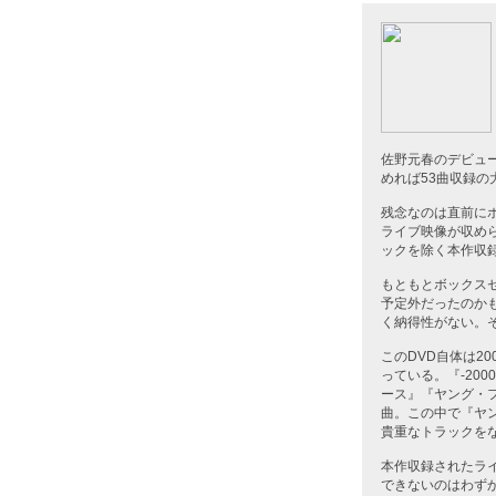
佐野元春のデビュ
めれば53曲収録の
残念なのは直前に
ライブ映像が収め
ックを除く本作収録
もともとボックス
予定外だったのか
く納得性がない。
このDVD自体は2
っている。『-20
ース』『ヤング・
曲。この中で『ヤン
貴重なトラックを
本作収録されたラ
できないのはわずか