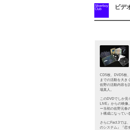
ビデオ・D
CD5枚、DVD5
までの活動を大き
佐野の活動内容を
場真人。
このDVDでしか見ら
LIVE』からの
ー当初の佐野元春
ト構成になってい
さらにFact.3では
のシステム』『恋する男