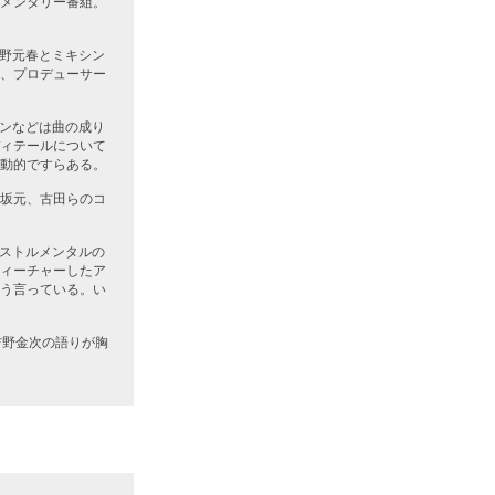
メンタリー番組。
佐野元春とミキシン
、プロデューサー
ーンなどは曲の成り
ィテールについて
動的ですらある。
坂元、古田らのコ
ンストルメンタルの
ィーチャーしたア
う言っている。い
吉野金次の語りが胸