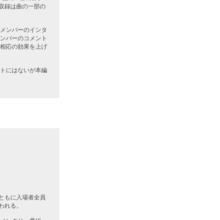
の収録は曲の一部の
メンバーのインタ
ンバーのコメント
相応の効果を上げ
トにはないが本編
とともに入場者全員
われる。