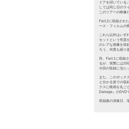
ドアを叩いている』『
しては同じ日のラ
このツアーの映像
Fact.2に収録さ
ース・フィルムの
これら以外はいず
セットという性質
のレアな画像を収
ろう。何度も繰り
尚、Fact.1に
るが、実際には20
今回の収録に当た
また、このボックス
と分かる形での収
クスに映画を丸ご
Damage』のD
収録曲の演奏日、