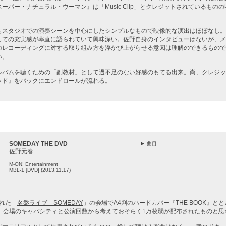
ーパー・ナチュラル・ウーマン』は「Music Clip」とクレジットされているもの
もスタジオでの演奏シーンを中心にしたシンプルなもので映像的な演出はほぼなし。
しての充実感が率直に語られていて興味深い。佐野自身のインタビューはないが、メ
のレコーディングに対する取り組み方を浮かび上がらせる意図は理解のできるもので
い。
ルバムを聴くための「副教材」として過不足のない好感のもてる出来。尚、クレジッ
ッド』をバックにエンドロールが流れる。
SOMEDAY THE DVD
曲目
佐野元春
M-ON! Entertainment
MBL-1 [DVD] (2013.11.17)
われた「
名盤ライブ SOMEDAY
」の会場でA4判のハードカバー『THE BOOK』と
D。会場のキャパシティと公演回数から考えておそらく1万枚弱が配布されたものと思