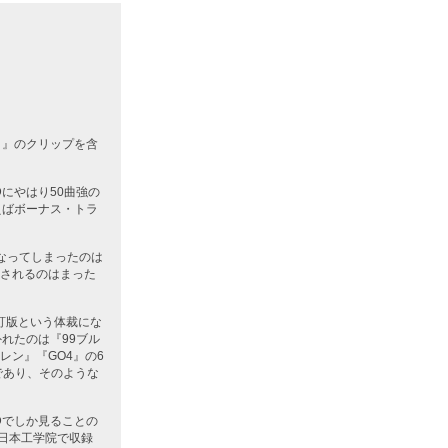
イ』のクリップを含
Dにやはり50曲強の
えばボーナス・トラ
なってしまったのは
されるのはまった
訂版という体裁にな
外れたのは『99ブル
ン』『GO4』の6
であり、そのような
Dでしか見ることの
に日本工学院で収録