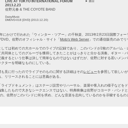
LIVE AT TOKYO INTERNATIONAL FORUM
曲目
2013.2.23
佐野元春 & THE COYOTE BAND
DaisyMusic
DMDVD-018 [DVD] (2013.12.20)
ら翌年にかけて行われた「ウィンター・ツアー」の千秋楽、2013年2月23日国際フォ
ブDVD。佐野のオフィシャル・サイト「
Moto's Web Server
」での通信販売のみでリ
としては初めての大ホールでのライブの記録であり、このバンドが2枚のアルバム・
て共同体としてのグルーヴを獲得してきたことがはっきりと分かる演奏。ギター・バ
定義するという仕事は決して簡単なものではないはずだが、佐野に対する若いメンバ
ラクターを明確なものにしている。
僕も見に行ったのでライブそのものに関する詳細はその
レビュー
を参照して欲しいが
れ、リリースされることには意義がある。
「ライブドキュメント」はステージ設営やリハーサル、楽屋や客入れの様子などをド
編集したもので大きなシークエンスではない。特典映像は佐野がコヨーテ・バンドと
もの。佐野がこのバンドに何を求め、どんな音楽を志向しているのかを示唆するもの