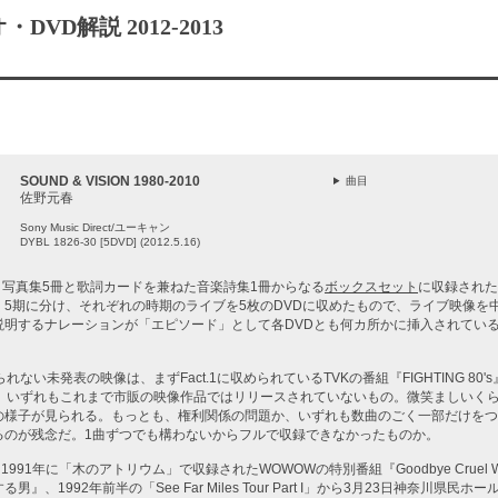
VD解説 2012-2013
SOUND & VISION 1980-2010
曲目
佐野元春
Sony Music Direct/ユーキャン
DYBL 1826-30 [5DVD] (2012.5.16)
枚、写真集5冊と歌詞カードを兼ねた音楽詩集1冊からなる
ボックスセット
に収録された
く5期に分け、それぞれの時期のライブを5枚のDVDに収めたもので、ライブ映像を
説明するナレーションが「エピソード」として各DVDとも何カ所かに挿入されてい
れない未発表の映像は、まずFact.1に収められているTVKの番組『FIGHTING 80's
映像。いずれもこれまで市販の映像作品ではリリースされていないもの。微笑ましいく
の様子が見られる。もっとも、権利関係の問題か、いずれも数曲のごく一部だけをつ
るのが残念だ。1曲ずつでも構わないからフルで収録できなかったものか。
、1991年に「木のアトリウム」で収録されたWOWOWの特別番組『Goodbye Cruel 
』、1992年前半の「See Far Miles Tour Part I」から3月23日神奈川県民