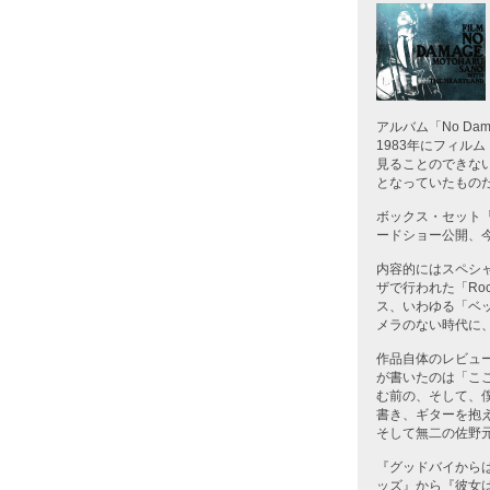
アルバム「No D
1983年にフィ
見ることのできな
となっていたもの
ボックス・セット
ードショー公開、
内容的にはスペシャ
ザで行われた「Roc
ス、いわゆる「ベ
メラのない時代に
作品自体のレビュー
が書いたのは「こ
む前の、そして、
書き、ギターを抱
そして無二の佐野
『グッドバイから
ッズ』から『彼女