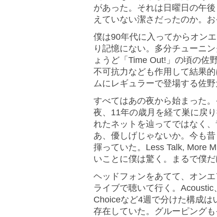
があった。それは日曜日の午後
えていない潔さだったのか。お
僕は90年代に入ってからオンエアされ
り記憶にない。多分チューニン
ょうど「Time Out!」の頃
不可抗力なども作用して結果的
ムにレギュラーで登場する佐野
すべてはあの夜から始まった。
夜、11年の歳月を経て巣に戻
れたネットを辿ってではなく、
あ、優しげじゃないか。今も昔
揮っていた。Less Talk, M
いことに僕は驚く。まるで僕だ
ヘッドフォンをあてて、オンエアさ
ライブで聴いて行く。Acoustic、Clas
Choiceなど4週で分けた構成はいに
存在していた。グルーピングも