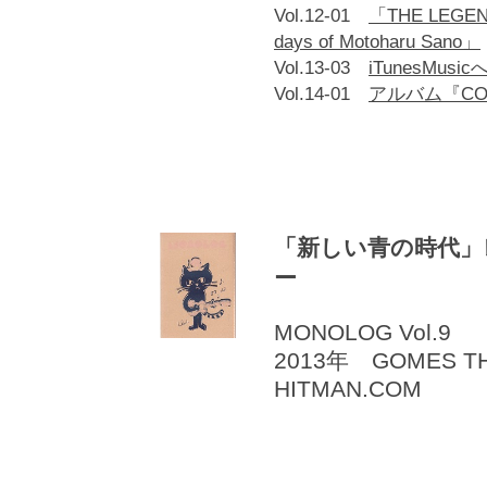
Vol.12-01
「THE LEGEND
days of Motoharu Sano」
Vol.13-03
iTunesMusi
Vol.14-01
アルバム『CO
「新しい青の時代」
ー
MONOLOG Vol.9
2013年 GOMES T
HITMAN.COM