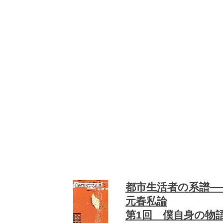
都市生活者の系譜―
元春私論
第1回 僕自身の物