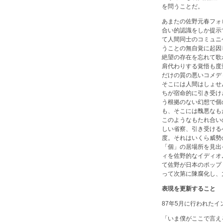
を問うことだ。
あまたの佐野元春フォ
合い的認識をしか提示
て人間同士のコミュニ
うことの無自覚に起因
絶望の存在を忘れて歌
肩代わりする覚悟も度
だけの質の悪いコメデ
そこには人間はしょせ
ちが宿命的に引き受け
う根拠のない幻想で個
も、そこには醜悪なも
このようなもたれ合い
しい省察、引き受ける
度。それはいくら威勢
「個」の居場所を見出
ィを佐野的なイディオ
て佐野が日本のポップ
って次第に陳腐化し、
表現を更新すること
87年5月に行われた
「いま僕がここで言え