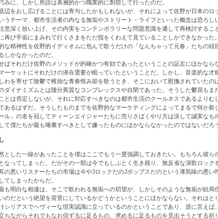
巧みに、しかし所詮は表層的かつ職業的に剽窃して行ったのだ。
底辺をおし広げることには寄与したかもしれないが、それによって佐野が日本のロ
いうテーマ、都市生活者の内なる無垢やストリート・ライフといった概念は恐ろし
注意深く拾い上げ、その内実をコンテンポラリーな問題意識を通して再検討するこ
に再び手垢にまみれて行くさまをただ指をくわえて見ていることしかできなかった
的な精神性を佐野的イディオムに包んで歌うだけの「なんちゃって元春」たちの頭
るしかなかったのだ。
せばそれだけ佐野のメソッドが的確かつ有効であったということの証左にほかなら
マーケットにそれだけの潜在需要が眠っていたということだ。しかし、音楽的な才
しわを寄せて陰鬱で稚拙な青春恨み節を歌うとき、そこにおいて慰撫されていたの
のダイナミズムとは随分異質なコンプレックスや自閉であった。そうした鬱屈もま
ことは否定しないが、それに対応すべきなのは都市生活のクールネスであるよりむ
であるはずだ。そうしたものまでを佐野的なマーケティングによってまるで何か新
ール」の名を冠してティーンエイジャーたちに売りさばくやり方は決して誠実なも
して僕たちが最も唾棄すべきとして嫌ったものにほかならなかったのではないだろ
し
然とした一線があったことを僕はここでもう一度強調しておきたい。もちろん彼ら
となってしまった。だがその一部は今でもしぶとく生き残り、無反省な演歌ロック
耳の悪いリスナーたちの市場は今やJロックだのJポップスだのという薄気味の悪い
してしまったからだ。
最も明白な相違は、そこで歌われる無垢への切望が、しかしそのような無垢が結局
いのだという絶望を背景にしているかどうかということにほかならない。それはと
けシリアスでヘヴィーな現実認識に立っているのかということであり、逆に言えば
立ちながらそれでもなお信ずるに足るもの、求めるに足るものを見出そうとする祈