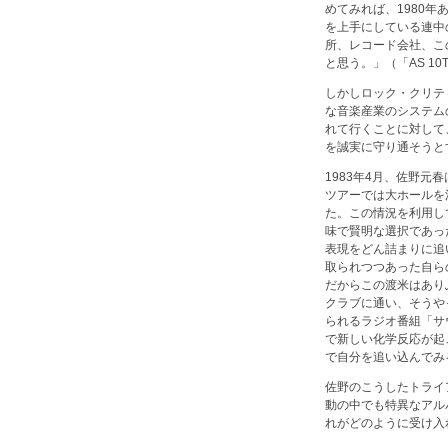
めてみれば、1980
を上手にしている連中
所、レコード会社、こ
と思う。」（「AS 10
しかしロック・クリテ
な音楽産業のシステム
れて行くことに対して
を誠実に守り通そうと
1983年4月、佐野
ツアーでは大ホールを
た。この情況を利用し
味で賢明な選択であっ
表現をどん詰まりに追
取られつつあった自ら
だからこの渡米はあり
クラブに通い、そうやっ
られるラジオ番組「サ
で新しい化学反応が起
で自分を追い込んでみ
佐野のこうしたトライ
動の中でも特異なアル
れがどのように受け入