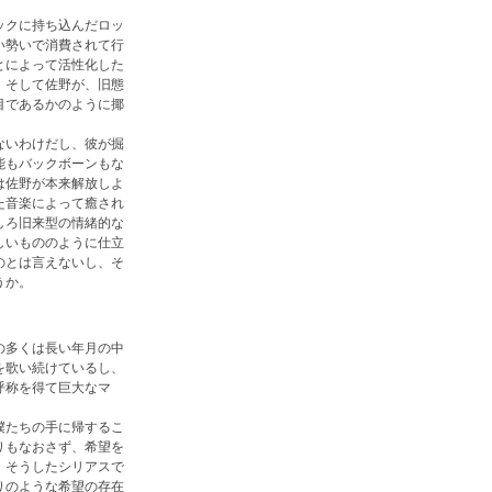
ックに持ち込んだロッ
い勢いで消費されて行
とによって活性化した
。そして佐野が、旧態
目であるかのように揶
ないわけだし、彼が掘
能もバックボーンもな
は佐野が本来解放しよ
た音楽によって癒され
しろ旧来型の情緒的な
しいもののように仕立
のとは言えないし、そ
うか。
の多くは長い年月の中
を歌い続けているし、
呼称を得て巨大なマ
僕たちの手に帰するこ
りもなおさず、希望を
、そうしたシリアスで
りのような希望の存在