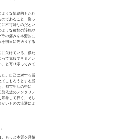
じような情緒的もたれ
ものであること、従っ
的に不可能なのだとい
のような種類の諦観や
バラの痛みを本源的に
みを明日に先送りする
的に欠けている。僕た
よって克服できるとい
か」と寄り添ってみて
った。自己に対する厳
立てこもろうとする態
も、都市生活の中に
旧態依然のメンタリテ
を席巻して行く。そし
まがいものの流通によ
る。
は、もっと本質を見極