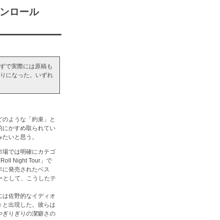
ンロール
はずで実際には原稿も
切りになった。いずれ
どのような「約束」と
的にかすめ取られてい
みたいと思う。
市場では明確にカテゴ
ight Tour」で
年に発売されたベス
ダーとして、こうしたテ
には佐野的なイディオ
々と出現した。彼らは
やぎりぎりの潔癖さの