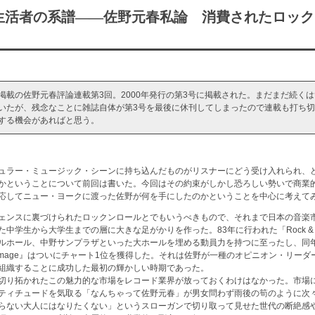
活者の系譜――佐野元春私論 消費されたロック
掲載の佐野元春評論連載第3回。2000年発行の第3号に掲載された。まだまだ続く
いたが、残念なことに雑誌自体が第3号を最後に休刊してしまったので連載も打ち
する機会があればと思う。
ュラー・ミュージック・シーンに持ち込んだものがリスナーにどう受け入れられ、
かということについて前回は書いた。今回はその約束がしかし恐ろしい勢いで商業
応してニュー・ヨークに渡った佐野が何を手にしたのかということを中心に考えて
ェンスに裏づけられたロックンロールとでもいうべきもので、それまで日本の音楽
学生から大学生までの層に大きな足がかりを作った。83年に行われた「Rock & Roll N
ルホール、中野サンプラザといった大ホールを埋める動員力を持つに至ったし、同
Damage』はついにチャート1位を獲得した。それは佐野が一種のオピニオン・リー
組織することに成功した最初の輝かしい時期であった。
切り拓かれたこの魅力的な市場をレコード業界が放っておくわけはなかった。市場
ティチュードを気取る「なんちゃって佐野元春」が男女問わず雨後の筍のように次
らない大人にはなりたくない」というスローガンで切り取って見せた世代の断絶感