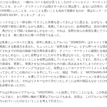
年あたりから現れた、一種のレコード会社が言うところのティーンエイジ・マーケッ
のことを、ロック・クリティックスは指さすべきだと僕は思う。あるいは日本の、
の5年間にしたことを、いいことも悪いことも含めて指摘するのが、僕はロック・
TEARS GO BY」ロッキング・オン）
ィックスはごく一部を除いてそうした作業を怠ってきたように思える。なぜなら、
の内部で相互に依存しながら成長し、発展してきたからだ。結局佐野は、自分の表
、再びひとりで闘いを始めるしかなかった。それは、佐野が自らの表現を通じてリ
するとき、彼に残された唯一の手段でもあった。
元春は単身ニューヨークに渡る。前年に発表したアルバム『SOMEDAY』はチャートで
満員にする動員力を見せた。ちょっとした「佐野元春ブーム」とすら呼べそうな情
てそれまでの作品の路線で拡大再生産を図り、ティーン・マーケットに確固たる地
たかもしれない。しかし佐野はそうしたやり方を選ばなかった。なぜなら、そうし
い込んで行くのだということを佐野は自覚していたからだ。そしてまた、恐ろしい
の達成を、更新し、発展させなければ自分もその波に呑み込まれてしまうのだとい
ふれた海外レコーディングではなかった。佐野はニューヨークでアパートメントを
て少しずつこの街のビートを手にしていった。雑誌「THIS」と「MOTOHARU RAD
ウンド・ストリート」を通じてリスナーたちと懸命にコミュニケーションを保ちな
こるのを待った。それはリスキーなやり方だったしそこには何の保証もなかったけ
る必要があったのだ。
アルは1年がかりでアルバム『VISOTORS』へと結実して行くことになる。この作
バムであり、また同時に極めて重要なアルバムでもある。次回は、このアルバムで
れられていったのかということを考えて行きたい。