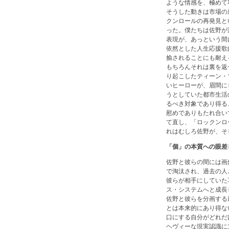
ような情感を、極めて
そうした動きは市場の
クンロールの再発見と
った。僕たちは佐野が
表現が、あっという間
依然とした人生応援歌
揄されることにも耐え
もちろんそれは裏を返
り起こしたティーン・
いヒーローが、眉間に
うとしていた都市生活
るべき対象であり得る
慰めでありもたれ合い
て直し、「ロックンロ
れはむしろ佐野が、そ
「個」の本質への眼差
佐野と彼らの間には画
で淘汰され、過去の人
彼らが相手にしていた
ス・システムへと成長
佐野と彼らを分画する
とは本来的にあり得な
口にする自分がどれだ
ヘヴィーな現実認識に