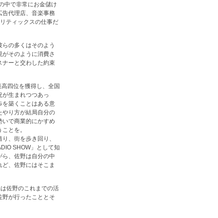
トの中で非常にお金儲け
広告代理店、音楽事務
クリティックスの仕事だ
彼らの多くはそのよう
現がそのように消費さ
スナーと交わした約束
最高四位を獲得し、全国
況が生まれつつあっ
歩を築くことはある意
たやり方が結局自分の
勢いで商業的にかすめ
うことを。
借り、街を歩き回り、
IO SHOW」として知
がら、佐野は自分の中
れど、佐野にはそこま
品は佐野のこれまでの活
佐野が行ったこととそ