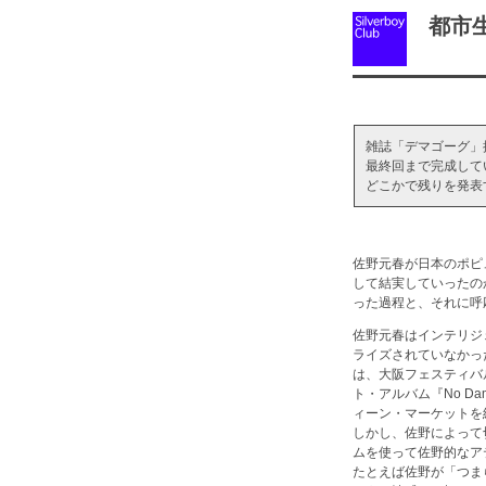
都市生
雑誌「デマゴーグ」
最終回まで完成して
どこかで残りを発表
佐野元春が日本のポピ
して結実していったの
った過程と、それに呼
佐野元春はインテリジ
ライズされていなかった中
は、大阪フェスティバ
ト・アルバム『No 
ィーン・マーケットを
しかし、佐野によって
ムを使って佐野的なア
たとえば佐野が「つま