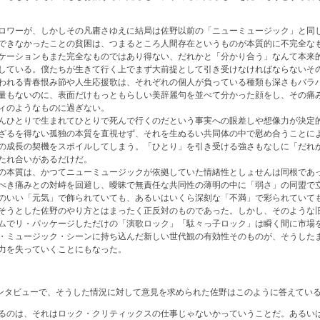
ロワーが、しかしその凡庸さゆえに結局は佐野以前の「ニューミュージック」と同
できなかったことの貧困は、つまるところ人間存在というものが本質的に不完全な
ケーションもまた完全なものではあり得ない、だれかと「分かり合う」なんて本来
している。僕たちが生きて行く上でまず大前提として引き受けなければならないそ
われる青春恨み節や人生応援歌は、それぞれの個人が負っている種類も深さもバラ
量もないのに、表面だけもっともらしい美辞麗句を並べて分かった顔をし、その痛
ィのようなものに過ぎない。
んひとりで生まれてひとりで死んで行くのだという事実への眼差しや想像力が決定
ざるを得ない孤独の本質を直視せず、それを生ぬるい共同体の中で慰め合うことに
の成長の契機をスポイルしてしまう。「ひとり」を引き受ける強さもなしに「だれ
たれ合いがあるだけだ。
の本質は、かつてニューミュージックが依拠していた情緒性としょせんは同根であ
べき痛みとの対峙を回避し、曖昧で無責任な共同性の薄明の中に「弱さ」の同盟で
のいい「元気」で飾られていても、あるいはいくら深刻な「不満」で彩られていて
そうとした佐野のやり方とはまったく正反対のものであった。しかし、そのような
ムでリ・パッケージしただけの「演歌ロック」「駄々っ子ロック」は瞬く間に市場
・ミュージック・シーンに持ち込んだ新しい世代観の有効性そのものが、そうした
力を失っていくことにもなった。
インタビューで、そうした情況に対して意見を求められた佐野はこのように答えてい
るのは、それはロック・クリティックスの仕事じゃないかっていうことだ。あるい