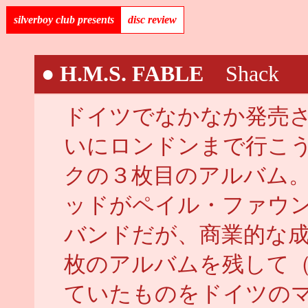
silverboy club presents
disc review
●
H.M.S. FABLE
Shack
ドイツでなかなか発売
いにロンドンまで行こ
クの３枚目のアルバム
ッドがペイル・ファウ
バンドだが、商業的な
枚のアルバムを残して
ていたものをドイツの