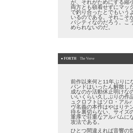
が、それがためにする縮
両方とも頓着せずにマッ
で釣り合ったとでもいう
いるのである。それこそ
パシティなのだろう。こ
められないのだ。
●
FORTH
The Verve
前作以来何と11年ぶりに
バンドはいったん解散し
成なのか活動休止明けな
いいくらい久しぶりの作
ュクロフトはソロ・アル
ヴ名義の本作はやはりテ
待を裏切らない、サイズ
重厚で荘重なアルバムに
攻法である。
ひとつ間違えれば音響の