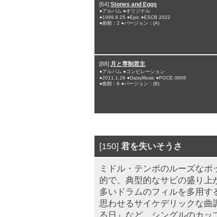
[64]
Stones and Eggs
●アルバム ●オリジナル
●1999.8.25 ●Epic ●ESCB 2022
●曲順：2 ●バージョン：(A)
[88]
月と専制君主
●アルバム ●コンピレーション
●2011.1.26 ●DaisyMusic ●POCE-3808
●曲順：8 ●バージョン：(B)
[150]
君を失いそうさ
ミドル・テンポのルーズなポ
的で、典型的なサビの盛り上
多いドラムのフィルを多用す
思わせるサイケデリックな曲調。
る日』など、シングルのカッ