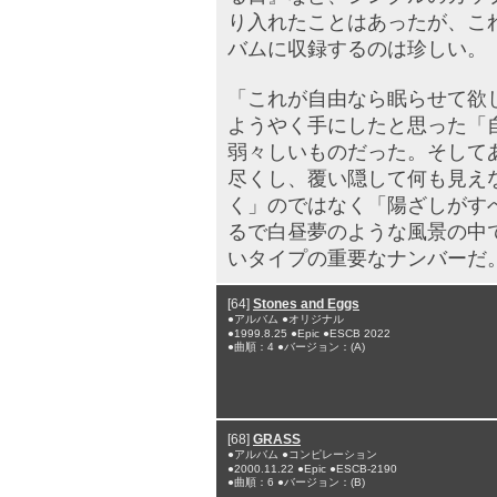
り入れたことはあったが、こ
バムに収録するのは珍しい。
「これが自由なら眠らせて欲
ようやく手にしたと思った「
弱々しいものだった。そして
尽くし、覆い隠して何も見え
く」のではなく「陽ざしがす
るで白昼夢のような風景の中
いタイプの重要なナンバーだ
[64]
Stones and Eggs
●アルバム ●オリジナル
●1999.8.25 ●Epic ●ESCB 2022
●曲順：4 ●バージョン：(A)
[68]
GRASS
●アルバム ●コンピレーション
●2000.11.22 ●Epic ●ESCB-2190
●曲順：6 ●バージョン：(B)