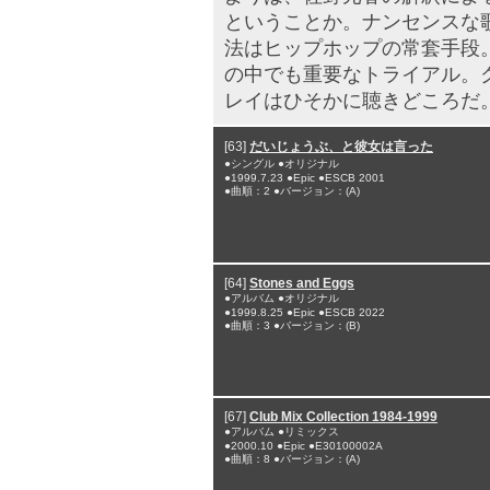
ということか。ナンセンスな
法はヒップホップの常套手段
の中でも重要なトライアル。
レイはひそかに聴きどころだ
[63]
だいじょうぶ、と彼女は言った
●シングル ●オリジナル
●1999.7.23 ●Epic ●ESCB 2001
●曲順：2 ●バージョン：(A)
[64]
Stones and Eggs
●アルバム ●オリジナル
●1999.8.25 ●Epic ●ESCB 2022
●曲順：3 ●バージョン：(B)
[67]
Club Mix Collection 1984-1999
●アルバム ●リミックス
●2000.10 ●Epic ●E30100002A
●曲順：8 ●バージョン：(A)