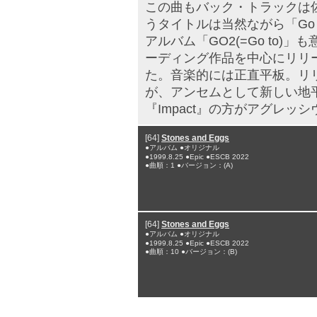
この曲もバック・トラックは
うタイトルは当然ながら「Go 
アルバム「GO2(=Go to
ーディング作品を中心にリリ
た。音楽的には正直平板。リ
が、アンセムとして新しい地
『Impact』の方がアグレッシ
[64]
Stones and Eggs
●アルバム ●オリジナル
●1999.8.25 ●Epic ●ESCB 2022
●曲順：1 ●バージョン：(A)
[64]
Stones and Eggs
●アルバム ●オリジナル
●1999.8.25 ●Epic ●ESCB 2022
●曲順：10 ●バージョン：(B)