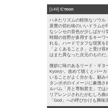
[149]
C'mon
ハネたリズムの軽快なソウル
原豊の切れ味のいいドラムが
なシンセの音色が少しばかり
時期の佐野が多用するキーワ
れる。ハードでタフな現実を
「よくあることさ」と受け容
はまた異なった次元のものだ
微妙に味のあるリード・ギタ
Kyonか。改めて聴くとパー
いることがよく分かる。顧み
タンポポのイメージに象徴さ
ルバム「月と専制君主」では
リアレンジされたがむしろ曲
「God」への呼びかけも興味