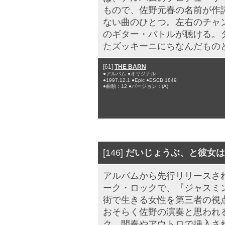
もので、佐野元春の名前が作
ない曲のひとつ。左右のチャン
のギター・バトルが聴ける。
たズッキーニにちなんだもの
[61]
THE BARN
●アルバム ●オリジナル
●1997.12.1 ●Epic ●ESCB 1849
●曲順：12 ●バージョン：(A)
[146]
だいじょうぶ、と彼女は
アルバムから先行リリースさ
ーク・ロックで、『ジャスミ
街で生きる女性を第三者の視
おそらく佐野の演奏と思われ
ク、間奏やアウトロで挿入さ