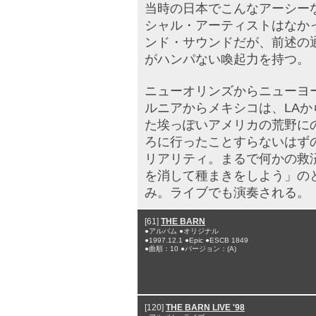
当時の日本でこんなアーシー
シャル・アーティストはなか
ンド・サウンドだが、前述の
がハンパない喚起力を持つ。
ニューオリンズからニューヨー
ルニアからメキシコは、LAか
た埃っぽいアメリカの荒野に
ろに行ったことすらないはず
リアリティ。まるで何かの救
を消して種まきをしよう」の
み。ライブでも演奏される。
[61]
THE BARN
●アルバム ●オリジナル
●1997.12.1 ●Epic ●ESCB 1849
●曲順：10 ●バージョン：(A)
[120]
THE BARN LIVE '98