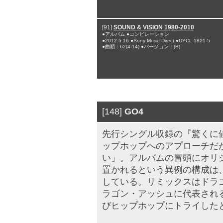
[91]
SOUND & VISION 1980-2010
●アルバム ●コンピレーション
●2012.5.16 ●Sony Music Direct ●DYCL 1821-5
●曲順：62(4-14) ●バージョン：(B)
[148]
GO4
先行シングル収録の『驚くに
ップホップへのアプローチだ
い」。アルバムの冒頭にオリ
置かれるという異例の構成は
している。リミックスはドラゴ
ラゴン・アッシュに代表され
びヒップホップにトライした