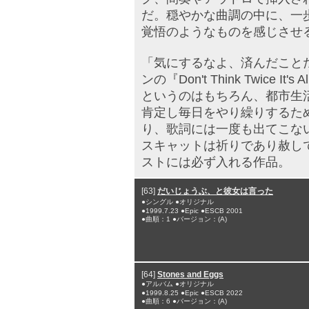
だ。穏やかな曲調の中に、一
覚悟のようなものを感じさせ
「気にするなよ、済んだこと
ンの『Don't Think Twice 
というのはもちろん、都市生
肯定し毎日をやり繰りするた
り、歌詞には一度も出てこない言葉
スキャットは祈りであり赦し
ストには必ず入れる作品。
[63]
だいじょうぶ、と彼女は言った
●シングル ●オリジナル
●1999.7.23 ●Epic ●ESCB 2001
●曲順：1 ●バージョン：(A)
[64]
Stones and Eggs
●アルバム ●オリジナル
●1999.8.25 ●Epic ●ESCB 2022
●曲順：6 ●バージョン：(A)