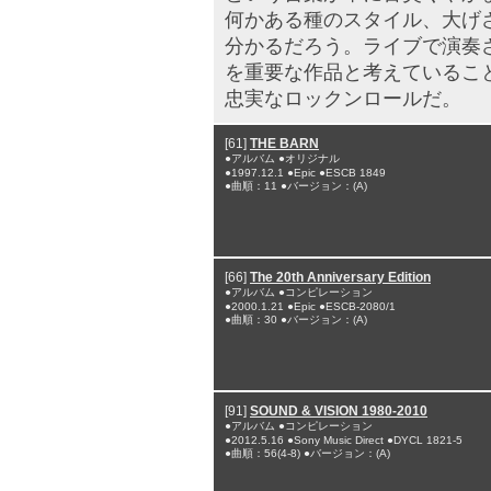
何かある種のスタイル、大げ
分かるだろう。ライブで演奏
を重要な作品と考えているこ
忠実なロックンロールだ。
[61]
THE BARN
●アルバム ●オリジナル
●1997.12.1 ●Epic ●ESCB 1849
●曲順：11 ●バージョン：(A)
[66]
The 20th Anniversary Edition
●アルバム ●コンピレーション
●2000.1.21 ●Epic ●ESCB-2080/1
●曲順：30 ●バージョン：(A)
[91]
SOUND & VISION 1980-2010
●アルバム ●コンピレーション
●2012.5.16 ●Sony Music Direct ●DYCL 1821-5
●曲順：56(4-8) ●バージョン：(A)