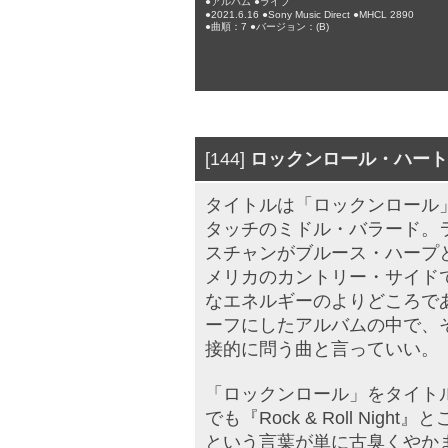
●アルバム ●ライブ
●2021.6.16 ●Sony Music Direct ●MHCL 2890
●曲順：7 ●バージョン：(B)
[144]
ロックンロール・ハート
タイトルは「ロックンロール
タッチのミドル・バラード。
スチャンがブルース・ハープ
メリカのカントリー・サイド
なエネルギーのよりどころで
ーフにしたアルバムの中で、
接的に問う曲と言っていい。
「ロックンロール」をタイト
でも『Rock & Roll Ni
という言葉が単に古臭くやか