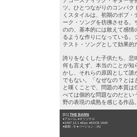
アコースティック・ギターを
ツ。ひとつながりのコンパク
くスタイルは、初期のボブ・
ーク・ソングを彷彿させる。
のの、基本的には敢えて感情
るような作りになっている。
テスト・ソングとして効果的
誇りをなくした子供たち、悲
何も言えず、本当のことが知
かし、それらの原因として誰
でもない。「なぜなの？とは
と嘆くことで、問題の本質は
べては個的な問題なのだとい
野の表現の成熟を感じる作品
[61]
THE BARN
●アルバム ●オリジナル
●1997.12.1 ●Epic ●ESCB 1849
●曲順：9 ●バージョン：(A)