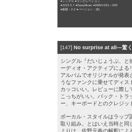
●シングル ●コンピレーション
●2025.5.7 ●DaisyMusic ●DMSV-001～005
●曲順：2-2 ●バージョン：(B)
[147]
No surprise at al
シングル『だいじょうぶ、と
ーディオ・アクティブによる
アルバムでオリジナルが発表
うなファンクに乗せてディス
カッコいい。レビューに際し
こっちがいい。バック・トラ
ー、キーボードとのクレジッ
ボーカル・スタイルはラップ調
取り組み。とはいえ当時と同
よりは、佐野元春の解釈によ