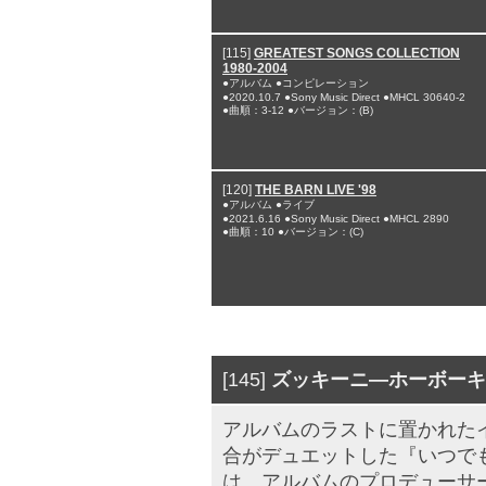
[115]
GREATEST SONGS COLLECTION
1980-2004
●アルバム ●コンピレーション
●2020.10.7 ●Sony Music Direct ●MHCL 30640-2
●曲順：3-12 ●バージョン：(B)
[120]
THE BARN LIVE '98
●アルバム ●ライブ
●2021.6.16 ●Sony Music Direct ●MHCL 2890
●曲順：10 ●バージョン：(C)
[145]
ズッキーニ―ホーボーキ
アルバムのラストに置かれた
合がデュエットした『いつで
は、アルバムのプロデューサ