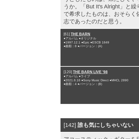
うか。「But It's Alri
で希求したものは、おそらく
志であったのだと思う。
[61]
THE BARN
●アルバム ●オリジナル
●1997.12.1 ●Epic ●ESCB 1849
●曲順：8 ●バージョン：(A)
[120]
THE BARN LIVE '98
●アルバム ●ライブ
●2021.6.16 ●Sony Music Direct ●MHCL 2890
●曲順：4 ●バージョン：(B)
[142]
誰も気にしちゃいない