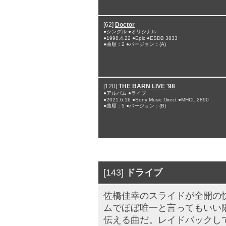
[62]
Doctor
●シングル ●オリジナル
●1998.4.22 ●Epic ●ESDB 3833
●曲順：2 ●バージョン：(A)
[120]
THE BARN LIVE '98
●アルバム ●ライブ
●2021.6.16 ●Sony Music Direct ●MHCL 2890
●曲順：5 ●バージョン：(B)
[143]
ドライブ
佐橋佳幸のスライドが全開の
ムでほぼ唯一と言ってもいい
伝える曲だ。レイドバックし