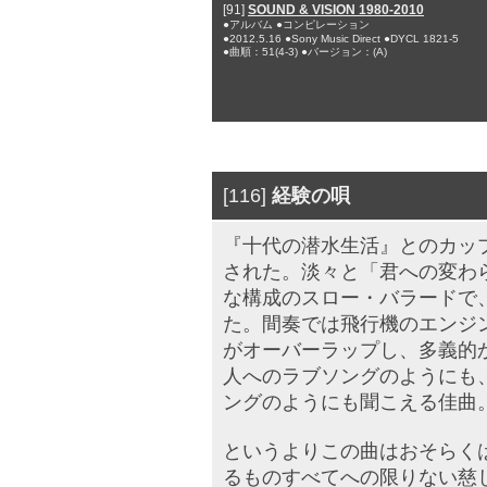
[91]
SOUND & VISION 1980-2010
●アルバム ●コンピレーション
●2012.5.16 ●Sony Music Direct ●DYCL 1821-5
●曲順：51(4-3) ●バージョン：(A)
[116]
経験の唄
『十代の潜水生活』とのカップ
された。淡々と「君への変わ
な構成のスロー・バラードで
た。間奏では飛行機のエンジ
がオーバーラップし、多義的
人へのラブソングのようにも
ングのようにも聞こえる佳曲
というよりこの曲はおそらく
るものすべてへの限りない慈