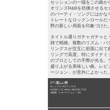
セッションの一端をこの曲か
オリンズR&Bを彷彿させる
のパーティ・ソングにはかな
トレートなロックンロールだ
野の新しい局面を印象づけた
タイトル通りガチャガチャと
雑で精緻。複数のリズム・パ
リングスが交互に前面に出て
リングで高度。特にダイナミ
のプロとしての手際が光る。
盛り上がる美味しい曲。レビ
ージョン」が意外によかった
[57]
楽しい時
●シングル ●オリジナル
●1996.1.21 ●Epic ●ESCB 1715
●曲順：1 ●バージョン：(A)