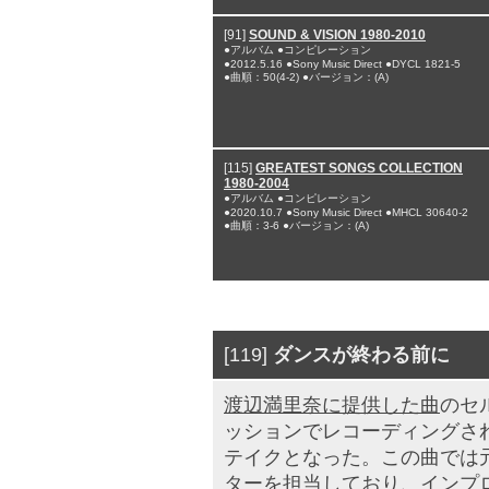
[91]
SOUND & VISION 1980-2010
●アルバム ●コンピレーション
●2012.5.16 ●Sony Music Direct ●DYCL 1821-5
●曲順：50(4-2) ●バージョン：(A)
[115]
GREATEST SONGS COLLECTION
1980-2004
●アルバム ●コンピレーション
●2020.10.7 ●Sony Music Direct ●MHCL 30640-2
●曲順：3-6 ●バージョン：(A)
[119]
ダンスが終わる前に
渡辺満里奈に提供した曲
のセ
ッションでレコーディングさ
テイクとなった。この曲では
ターを担当しており、インプ