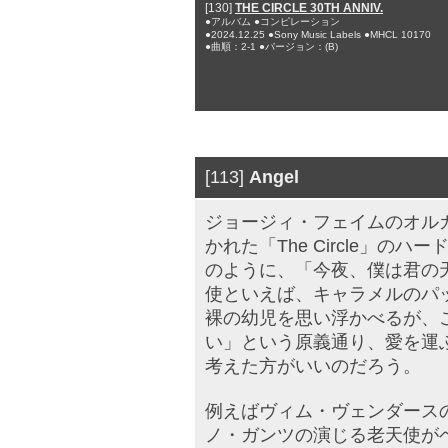
[130]
THE CIRCLE 30TH ANNIV.
●アルバム ●コンピレーション
●2024.12.25 ●Sony Music Labels ●MHCL 10170
●曲順：2-1 ●バージョン：(B)
[113]
Angel
ジョージィ・フェイムのオル
かれた「The Circle」
のように、「今夜、僕は君の
使といえば、キャラメルのパ
裸の幼児を思い浮かべるが、
い」という原義通り、愛を運
考えた方がいいのだろう。
例えばヴィム・ヴェンダース
ノ・ガンツの演じる老天使が