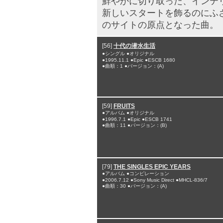
鮮やかに切り取った、インテ
新しいスタートを飾るのにふ
のサイトの原点となった曲。
[56]
十代の潜水生活
●シングル ●オリジナル
●1995.11.1 ●Epic ●ESCB 1680
●曲順：1 ●バージョン：(A)
[59]
FRUITS
●アルバム ●オリジナル
●1996.7.1 ●Epic ●ESCB 1741
●曲順：11 ●バージョン：(B)
[79]
THE SINGLES EPIC YEARS
●アルバム ●コンピレーション
●2006.7.12 ●Sony Music Direct ●MHCL-836/7
●曲順：30 ●バージョン：(A)