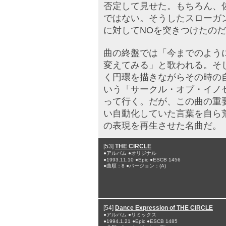
否定して見せた。もちろん、
ではない。そうしたスローガ
に対してNOを突きつけたの
曲の終盤では「今までのよう
変えてみる」と歌われる。そ
く円環を描きながらその時の
いう「サークル・オブ・イノ
って行く。だが、この曲の重
い自動化していた言葉を自ら
の表現を再生させた名曲だ。
[53]
THE CIRCLE
●アルバム ●オリジナル
●1993.11.10 ●Epic ●ESCB 1456
●曲順：8 ●バージョン：(A)
[54]
Dance Expression of THE CIRCLE
●アルバム ●リミックス
●1994.1.21 ●Epic ●ESCB 1485