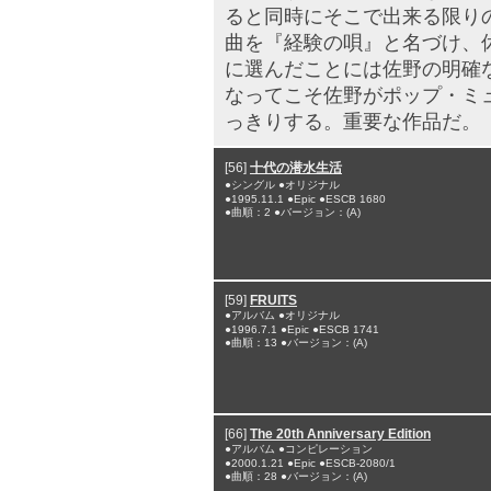
ると同時にそこで出来る限り
曲を『経験の唄』と名づけ、
に選んだことには佐野の明確
なってこそ佐野がポップ・ミ
っきりする。重要な作品だ。
[56]
十代の潜水生活
●シングル ●オリジナル
●1995.11.1 ●Epic ●ESCB 1680
●曲順：2 ●バージョン：(A)
[59]
FRUITS
●アルバム ●オリジナル
●1996.7.1 ●Epic ●ESCB 1741
●曲順：13 ●バージョン：(A)
[66]
The 20th Anniversary Edition
●アルバム ●コンピレーション
●2000.1.21 ●Epic ●ESCB-2080/1
●曲順：28 ●バージョン：(A)