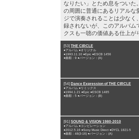
なりたい」とため息をついた
の周囲に普通にあるリアルな
ジで演奏されることは少なく
録されないが、このアルバム
クスも一聴の価値ある仕上が
[53]
THE CIRCLE
●アルバム ●オリジナル
●1993.11.10 ●Epic ●ESCB 1456
●曲順：9 ●バージョン：(A)
[54]
Dance Expression of THE CIRCLE
●アルバム ●リミックス
●1994.1.21 ●Epic ●ESCB 1485
●曲順：5 ●バージョン：(B)
[91]
SOUND & VISION 1980-2010
●アルバム ●コンピレーション
●2012.5.16 ●Sony Music Direct ●DYCL 1821-5
●曲順：48(3-16) ●バージョン：(A)