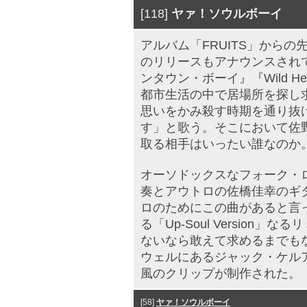
[118]
ヤァ！ソウルボーイ
アルバム「FRUITS」から
のリリースもアナウンスされ
ンタウン・ボーイ』『Wild H
都市生活の中で居場所を探し
思いをかみ殺す時期を通り抜
す」と歌う。そこにおいて佐
取る相手はいったい誰なのか
オーソドックスなフォーク・
奏とアウトロの佐橋佳幸のギ
ロのためにこの曲があると言
る「Up-Soul Versio
ないなら敢えて求めるまでも
ウェルにあるジャック・ケル
風のクリップが制作された。
[58]
ヤァ！ソウルボーイ