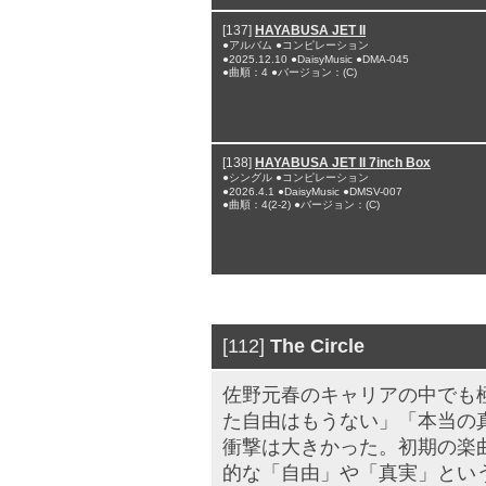
[137]
HAYABUSA JET II
●アルバム ●コンピレーション
●2025.12.10 ●DaisyMusic ●DMA-045
●曲順：4 ●バージョン：(C)
[138]
HAYABUSA JET II 7inch Box
●シングル ●コンピレーション
●2026.4.1 ●DaisyMusic ●DMSV-007
●曲順：4(2-2) ●バージョン：(C)
[112]
The Circle
佐野元春のキャリアの中でも
た自由はもうない」「本当の
衝撃は大きかった。初期の楽
的な「自由」や「真実」とい