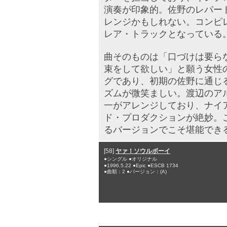
演奏が印象的。佐野のレパー
レンジかもしれない。コンピ
レア・トラックとなっている
曲そのものは「口づけは要ら
束をして欲しい」と願う女性
グであり、初期の佐野に通じ
ズムが微笑ましい。渡辺のア
一がアレンジしており、ナイ
ド・プロダクションが絶妙。
るバージョンでこそ堪能でき
[58]
ヤァ！ソウルボーイ
●シングル ●オリジナル
●1996.5.22 ●Epic ●ESCB 1734
●曲順：2 ●バージョン：(A)