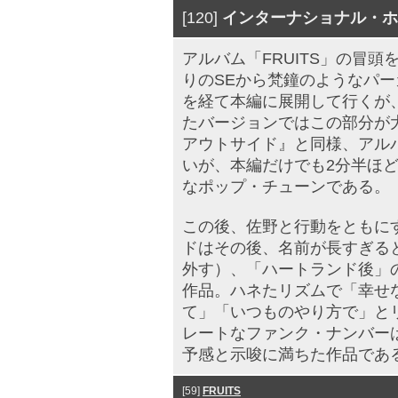
[120]
インターナショナル・ホ
アルバム「FRUITS」の冒
りのSEから梵鐘のようなパ
を経て本編に展開して行くが、
たバージョンではこの部分が
アウトサイド』と同様、アル
いが、本編だけでも2分半ほ
なポップ・チューンである。
この後、佐野と行動をともに
ドはその後、名前が長すぎる
外す）、「ハートランド後」
作品。ハネたリズムで「幸せ
て」「いつものやり方で」と
レートなファンク・ナンバー
予感と示唆に満ちた作品であ
[59]
FRUITS