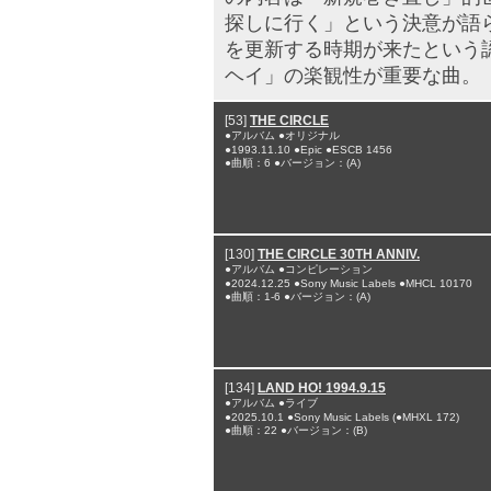
探しに行く」という決意が語
を更新する時期が来たという
ヘイ」の楽観性が重要な曲。
[53]
THE CIRCLE
●アルバム ●オリジナル
●1993.11.10 ●Epic ●ESCB 1456
●曲順：6 ●バージョン：(A)
[130]
THE CIRCLE 30TH ANNIV.
●アルバム ●コンピレーション
●2024.12.25 ●Sony Music Labels ●MHCL 10170
●曲順：1-6 ●バージョン：(A)
[134]
LAND HO! 1994.9.15
●アルバム ●ライブ
●2025.10.1 ●Sony Music Labels (●MHXL 172)
●曲順：22 ●バージョン：(B)