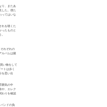
なり、またあ
見した。僕た
わってはいな
それを聴くた
かったものと
う。
、それぞれの
アルバムは蹴
の買い物をして
ビートは歩く
分を思い出
雰囲気の中
曲や、エレク
関わりを確認
。バンドの負