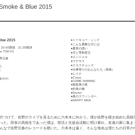
moke & Blue 2015
lue 2015
●トーキョー・シック
●こんな素敵な日には
2 20:40開場 21:30開演
●夏草の誘い
Live TOKYO
●月と専制君主
●エンジェル
：佐野元春
●マナサス
●クエスチョンズ
かし
●仕事帰りのおんなたち（新曲）
雄
●レイナ
●C'mon
原あやの
●COME SHINING
●観覧車の夜
●約束の橋
●Doctor
●夜のスウィンガー
●HAPPY MAN
片づけて、佐野のライブを見るために六本木に向かう。僕が佐野を聴き始めた高校
った。田舎の高校生であった僕は、部活と生徒会活動に明け暮れ、友達の家に集ま
んなで佐野元春のレコードを聴いた。六本木は遠く、そんな地名は僕たちの日常の