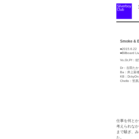
S
Smoke & B
■2015.6.2
■Billboard 
Vo,Gt,Pf
Dr：古田た
Ba：井上富
KB：Dr.kyOn
Chello：笠
仕事を何とか
考えられなか
まで騒ぎ、み
た。