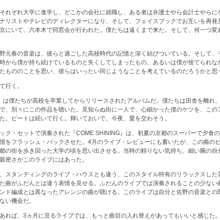
それぞれ大学に進学し、どこかの会社に就職し、ある者は弁護士やら会計士やらに
ナリストやテレビのディレクターになり、そして、フェイスブックでお互いを再発
京にいて、六本木で同窓会が行われた。僕たちは遠くまで来た。そして、何一つ変
野元春の音楽は、彼らと過ごした高校時代の記憶と深く結びついている。そして、
時から僕が持ち続けているものと失くしてしまったもの、あるいは僕が捨てられな
たもののことを思い、彼らはいったい同じようなことを考えているのだろうかと思
て行く。
ORS」は僕たちが高校を卒業してからリリースされたアルバムだ。僕たちは田舎を離れ
で、別々にこの作品を聴いた。見知らぬ街に一人で、心細かった僕のケツを、この
た。ビートは続いて行く。輝いておいで。今夜、愛を交わそう。
ック・セットで演奏された『COME SHINING』は、初夏の京都のスーパーで夕食
憶をフラッシュ・バックさせた。4月のライブ・レビューにも書いたが、この曲の
都の街を歩き回った大学の頃を思い出させる。当時の頼りない気持ち、細い腕の自
親密さがこのライブにはあった。
、スタンディングのライブ・ハウスとも違う、このスタイル特有のリラックスした
た曲がふだんとは違う表情を見せる。ふだんのライブでは演奏されることの少ない
ンド編成とは異なったアレンジの曲が聴ける。このライブは自分と佐野の音楽との
ない機会だ。
あれば、3ヵ月に亘るライブでは、もっと曲目の入れ替えがあってもいいと感じた