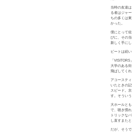
当時の友達は
る者はジャー
ちの多くは東
かった。
僕にとって佐
びに、その当
新しく手にし
ビートは続い
「VISIT
大学のある街
飛ばしてくれ
アコースティ
いたときの記
スピード。京
す。そういう
大ホールとも
で、聴き慣れ
トリックなバ
し直すまたと
だが、そうで