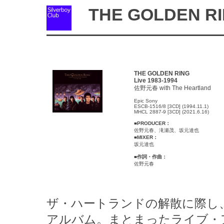
THE GOLDEN R
THE GOLDEN RING
Live 1983-1994
佐野元春 with The Heartland
Epic Sony
ESCB-1516/8 [3CD] (1994.11.1)
MHCL 2887-9 [3CD] (2021.6.16)
■
PRODUCER：
佐野元春、滝瀬茂、坂元達也
■
MIXER：
坂元達也
■
作詞・作曲：
佐野元春
ザ・ハートランドの解散に際し
アルバム。まとまったライブ・ア