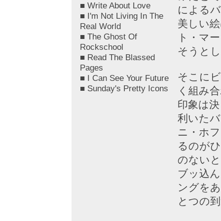
■ Write About Love
によるバ
■ I'm Not Living In The
美しい絵
Real World
■ The Ghost Of
ト・マー
Rockschool
そうとし
■ Read The Blassed
Pages
そこにビ
■ I Can See Your Future
■ Sunday's Pretty Icons
く組み合
印象は決
利いたバ
ニ・ホフ
るのがひ
のないと
ブッ込ん
ングをあ
とつの到