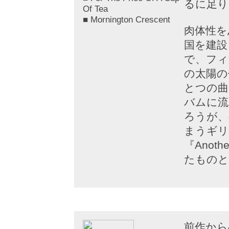
るに足り
Of Tea
■ Mornington Crescent
肉体性を
国を建設
で、フィ
の太陽の
とつの曲
バムに流
ろうが、
まうギリ
『Anot
たものと
前作から