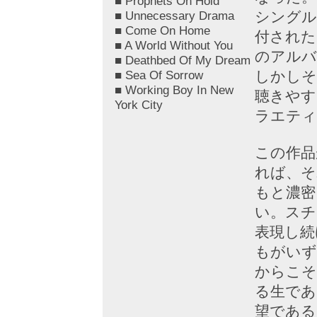
■ Prophets On Hold
■ Unnecessary Drama
シングル
■ Come On Home
付された
■ A World Without You
のアルバ
■ Deathbed Of My Dream
■ Sea Of Sorrow
しかしそ
■ Working Boy In New
聴きやす
York City
ラエティ
この作品
れば、そ
もと濃密
い。スチ
表現し続
もがいず
からこそ
る生であ
望である