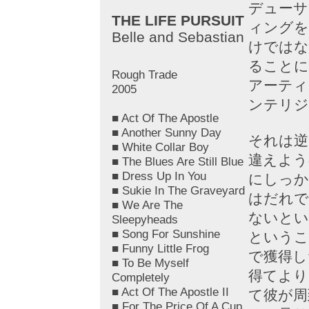
デューサ
THE LIFE PURSUIT
ィングを
Belle and Sebastian
けではな
ることに
Rough Trade
アーティ
2005
ンテリジ
■ Act Of The Apostle
■ Another Sunny Day
それは逆
■ White Collar Boy
違えよう
■ The Blues Are Still Blue
■ Dress Up In You
にしっか
■ Sukie In The Graveyard
はだれで
■ We Are The
ないとい
Sleepyheads
■ Song For Sunshine
というこ
■ Funny Little Frog
で獲得し
■ To Be Myself
得てより
Completely
■ Act Of The Apostle II
て彼が周
■ For The Price Of A Cup