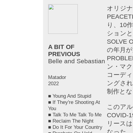
オリジナ
PEACET
り、10
ションと
SOLVE
A BIT OF
の年月が
PREVIOUS
PROB
Belle and Sebastian
ン・マク
コーディ
Matador
ングされ
2022
制作とな
■ Young And Stupid
■ If They're Shooting At
このアル
You
■ Talk To Me Talk To Me
COVI
■ Reclaim The Night
リースは
■ Do It For Your Country
なった。『If