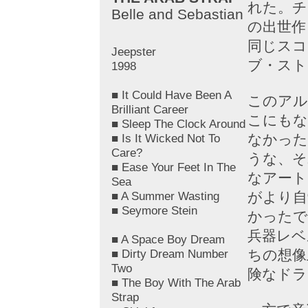
れた。チ
Belle and Sebastian
の出世作
同じスコ
Jeepster
ブ・スト
1998
■ It Could Have Been A
このアル
Brilliant Career
こにもな
■ Sleep The Clock Around
■ Is It Wicked Not To
なかった
Care?
うな、そ
■ Ease Your Feet In The
なアート
Sea
■ A Summer Wasting
がより自
■ Seymore Stein
かったで
兵器レベ
■ A Space Boy Dream
■ Dirty Dream Number
ちの想像
Two
険なドラ
■ The Boy With The Arab
Strap