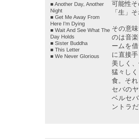
可能性そ
■ Another Day, Another
Night
「生」そ
■ Get Me Away From
Here I'm Dying
その意味
■ Wait And See What The
Day Holds
のは音楽
■ Sister Buddha
ームを借
■ This Letter
に直接手
■ We Never Glorious
美しく、
猛々しく
食。それ
セバのヤ
ベルセバ
ントラだ