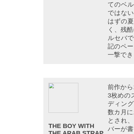
てのベル
ではない
はずの夏
く、残酷
ルセバで
記のペー
一撃でき
前作から
3枚めの
ディング
数カ月に
とされ、
THE BOY WITH
バーが書
THE ARAB STRAP