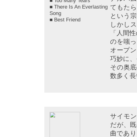
■ Too Many Tears
■ There Is An Everlasting
てもたら
Song
という宗
■ Best Friend
しかしス
「人間性
のを嗤っ
オープン
巧妙に、
その奥底
数多く長
サイモン
だが、既
曲であり