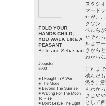
スタジオ
マードッ
たが、こ
クソン、
FOLD YOUR
ベルらが
HANDS CHILD,
たそれら
YOU WALK LIKE A
ルはマー
PEASANT
きからと
Belle and Sebastian
わからな
Jeepster
2000
これまで
積んだも
■ I Fought In A War
渋さ、意
■ The Model
■ Beyond The Sunrise
もわから
■ Waiting For The Moon
さはやや
To Rise
として西
■ Don't Leave The Light