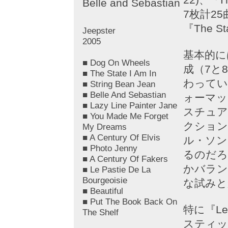
Belle and Sebastian
7枚計2
『The St
Jeepster
2005
基本的に
■ Dog On Wheels
成（7と
■ The State I Am In
わってい
■ String Bean Jean
■ Belle And Sebastian
ォーマッ
■ Lazy Line Painter Jane
スチュア
■ You Made Me Forget
クション
My Dreams
■ A Century Of Elvis
ル・ソン
■ Photo Jenny
るのだろ
■ A Century Of Fakers
かバラン
■ Le Pastie De La
Bourgeoisie
な試みと
■ Beautiful
■ Put The Book Back On
特に『L
The Shelf
スティッ