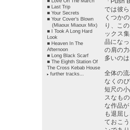
■ Love On The March
「Push
■ Last Trip
では彼ら
■ Your Secrets
くつかの
■ Your Cover's Blown
(Miaoux Miaoux Mix)
り、この
■ I Took A Long Hard
ックス集
Look
品になっ
■ Heaven In The
Afternoon
の肩の力
■ Long Black Scarf
多いのは
■ The Eighth Station Of
The Cross Kebab House
全体の流
further tracks...
なくのび
短尺の小
スなもの
な作品が
も退屈し
ておこう
ンであり