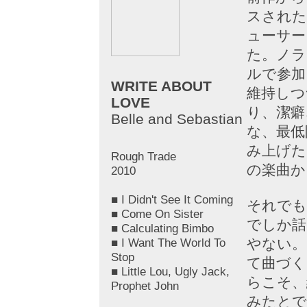
スされた
ューサー
た。ノラ
ルで参加
WRITE ABOUT
維持しつ
LOVE
り、潔癖
Belle and Sebastian
な、最低
み上げた
Rough Trade
の楽曲か
2010
■ I Didn't See It Coming
それでも
■ Come On Sister
でしか話
■ Calculating Bimbo
■ I Want The World To
やない。
Stop
て曲づく
■ Little Lou, Ugly Jack,
らこそ、
Prophet John
みたとで