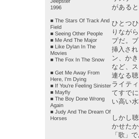
Jeepster
があると
1996
■ The Stars Of Track And
ひとつひ
Field
りながら
■ Seeing Other People
■ Me And The Major
プだ。ブ
■ Like Dylan In The
挿入され
Movies
ン、かき
■ The Fox In The Snow
など、ス
■ Get Me Away From
連なる聴
Here, I'm Dying
ライティ
■ If You're Feeling Sinister
■ Mayfly
てすでに
■ The Boy Done Wrong
い高い水
Again
■ Judy And The Dream Of
しかし聴
Horses
かせたか
「歌」で