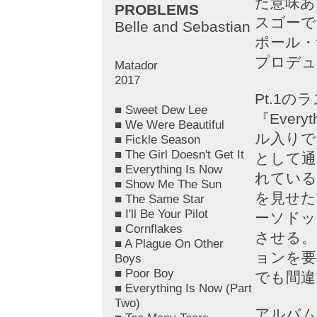
た意味あ
PROBLEMS
スゴーで
Belle and Sebastian
ポール・
プロデュ
Matador
2017
Pt.1
■ Sweet Dew Lee
『Every
■ We Were Beautiful
ル入りで
■ Fickle Season
■ The Girl Doesn't Get It
として通
■ Everything Is Now
れている
■ Show Me The Sun
を見せた
■ The Same Star
■ I'll Be Your Pilot
ーソドッ
■ Cornflakes
させる。
■ A Plague On Other
ョンを要
Boys
■ Poor Boy
でも間違
■ Everything Is Now (Part
Two)
アルバム