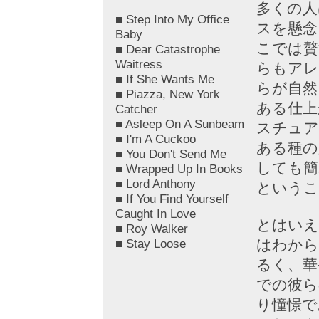
多くの人
■ Step Into My Office
スを懸念
Baby
こでは贅
■ Dear Catastrophe
Waitress
らもアレ
■ If She Wants Me
らが自然
■ Piazza, New York
ある仕上
Catcher
■ Asleep On A Sunbeam
スチュア
■ I'm A Cuckoo
ある種の
■ You Don't Send Me
しても簡
■ Wrapped Up In Books
■ Lord Anthony
というこ
■ If You Find Yourself
Caught In Love
とはいえ
■ Roy Walker
■ Stay Loose
はわから
るく、華
での彼ら
り憧憬で