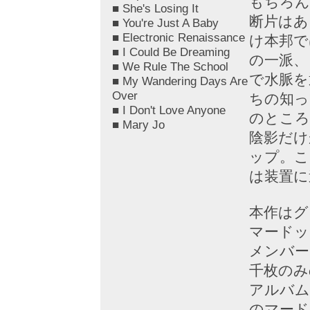
もちろん
■ She's Losing It
断片はあ
■ You're Just A Baby
■ Electronic Renaissance
け本邦で
■ I Could Be Dreaming
の一派、
■ We Rule The School
で水脈を
■ My Wandering Days Are
Over
ちの知っ
■ I Don't Love Anyone
のところ
■ Mary Jo
陰影だけ
ップ。こ
は装置に
本作はグ
マードッ
メンバー
千枚のみ
アルバム
のマード