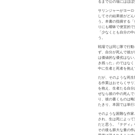
るまで公の場にはほぼ
サリンジャーがヨーロ
してその結果彼がどん
う。本書の指摘する「
りにも曖昧で便宜的で
「少なくとも自分の中
う。
戦場では同じ隊で行動
ず、自分が死んで彼が
は価値的な優劣はない
き残った」のではなく
中に生者と死者を抱え
だが、そのような死生
る作業はおそらくサリ
を抱え、生者たる自分
ぜなら彼の中の死んで
り、彼の書くものは晦
たきり、本国では単行
そのような困難な作家
され、生は死によって
だと思う。『テディ』
その後も膨大な量の作