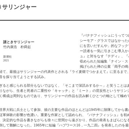
サリンジャー
『バナナフィッシュにうってつ
シーモア・グラスではなかった
謎ときサリンジャー
にを言いだすんや」的なフック
竹内康浩 朴舜起
ー読者を一気に引きこむ導入か
ュ』と対をなす『テディ』、『
新潮社
2021
収められた短編集「ナイン・ス
掲げられた禅の公案「両手の鳴
経て、最後はサリンジャーの代表作とされる『ライ麦畑でつかまえて』に至るまで
音を探り当てようとする試み。
ぎると感じられる部分もないではなく、「そこまで深読みするか～」と笑うことは
りながら、生者と死者の二重性や「キャッチ」と「ミート」の背反性というサリン
く構成は周到なものであり、サリンジャーの作品を読み解くひとつの軸として極め
世界大戦に兵士として参加、彼の主要な作品のほとんどは1945年に除隊してから
従軍体験の影響が色濃い。重要な作家として認められ、『バナナフィッシュ』を初
、決定的な作品を書きながらも徐々に世間から遠ざかり、作品の発表もまばらにな
倒して難解になった。1965年に短編『ハプワース16，一九二四』を発表したのを最後