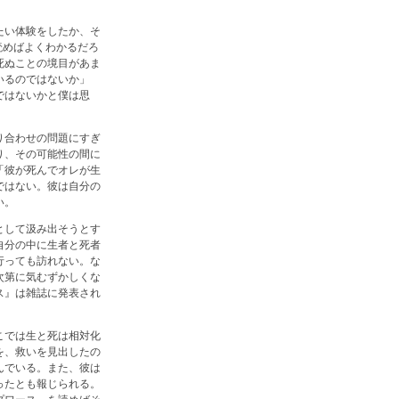
たい体験をしたか、そ
読めばよくわかるだろ
死ぬことの境目があま
いるのではないか」
ではないかと僕は思
り合わせの問題にすぎ
り、その可能性の間に
「彼が死んでオレが生
ではない。彼は自分の
い。
として汲み出そうとす
自分の中に生者と死者
行っても訪れない。な
次第に気むずかしくな
ス』は雑誌に発表され
こでは生と死は相対化
を、救いを見出したの
んでいる。また、彼は
ったとも報じられる。