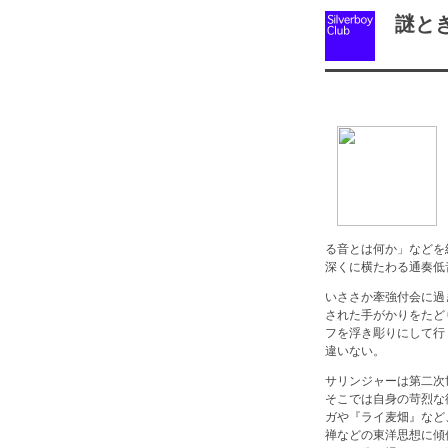
謎とき
る音とは何か」などを
深くに横たわる通奏低
いささか牽強付会に過
された手がかりをたど
フを浮き彫りにして行
違いない。
サリンジャーは第二次
そこでは自身の苛烈な
ガや『ライ麦畑』など
禅などの東洋思想に傾