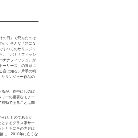
けの日』で死んだのは
のか。そんな「急にな
ですべてのサリンジャ
ら、『バナナフィッシ
バナナフィッシュ』が
トーリーズ」の冒頭に
る音は知る。片手の鳴
、サリンジャー作品の
あるが、作中にしのば
ジャーの重要なモチー
て有効であることは間
書かれたものであるが、
めとするグラス家サー
るとともにその内容は
に、2010年に亡くな