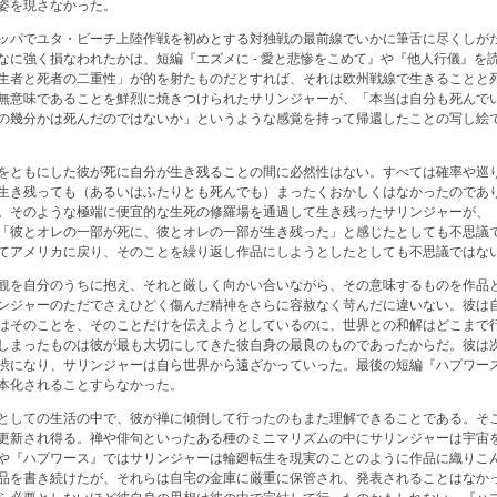
姿を現さなかった。
ッパでユタ・ビーチ上陸作戦を初めとする対独戦の最前線でいかに筆舌に尽くしが
なに強く損なわれたかは、短編『エズメに - 愛と悲惨をこめて』や『他人行儀』を
生者と死者の二重性」が的を射たものだとすれば、それは欧州戦線で生きることと
無意味であることを鮮烈に焼きつけられたサリンジャーが、「本当は自分も死んで
の幾分かは死んだのではないか」というような感覚を持って帰還したことの写し絵
をともにした彼が死に自分が生き残ることの間に必然性はない。すべては確率や巡
生き残っても（あるいはふたりとも死んでも）まったくおかしくはなかったのであ
。そのような極端に便宜的な生死の修羅場を通過して生き残ったサリンジャーが、
「彼とオレの一部が死に、彼とオレの一部が生き残った」と感じたとしても不思議
てアメリカに戻り、そのことを繰り返し作品にしようとしたとしても不思議ではな
観を自分のうちに抱え、それと厳しく向かい合いながら、その意味するものを作品
ンジャーのただでさえひどく傷んだ精神をさらに容赦なく苛んだに違いない。彼は
はそのことを、そのことだけを伝えようとしているのに、世界との和解はどこまで
しまったものは彼が最も大切にしてきた彼自身の最良のものであったからだ。彼は
渋になり、サリンジャーは自ら世界から遠ざかっていった。最後の短編『ハプワー
本化されることすらなかった。
としての生活の中で、彼が禅に傾倒して行ったのもまた理解できることである。そ
更新され得る。禅や俳句といったある種のミニマリズムの中にサリンジャーは宇宙
や『ハプワース』ではサリンジャーは輪廻転生を現実のことのように作品に織りこ
品を書き続けたが、それらは自宅の金庫に厳重に保管され、発表されることはなか