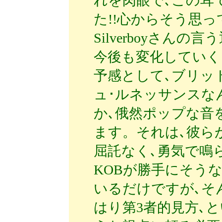
れを肉眼で､この耳
た!!心からそう思
Silverboyさん
今後も変化していく
予感として､ブリッ
ュ･ルネッサンスな
か､俄然ポップな音
ます。それは､彼ら
屈託なく､勇気で鳴
KOBが勝手にそう
いるだけですが､そ
はり第3者的見方､