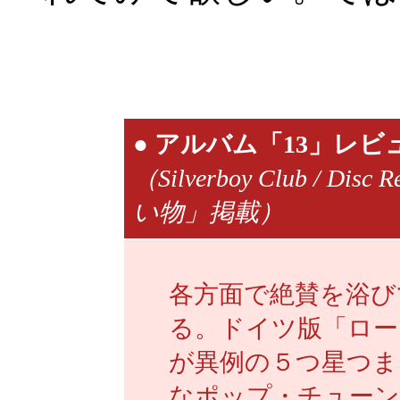
●
アルバム「13」レビ
（Silverboy Club / D
い物」掲載）
各方面で絶賛を浴び
る。ドイツ版「ロー
が異例の５つ星つま
なポップ・チューン