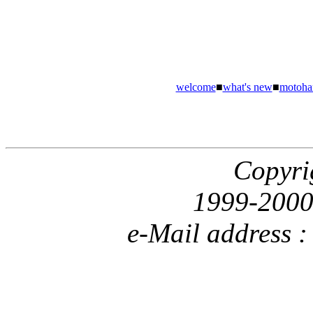
welcome
■
what's new
■
motoha
Copyri
1999-2000
e-Mail address 